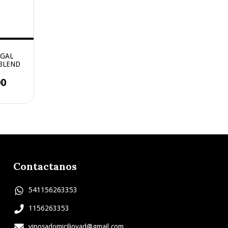
IGAL
BLEND
00
Contactanos
541156263353
1156263353
vinosadomiciliovad@gmail.com