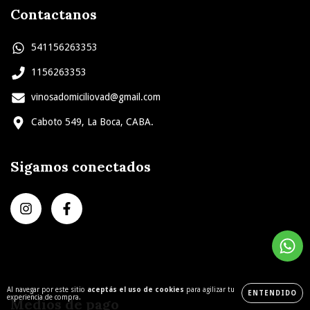
Contactanos
541156263353
1156263353
vinosadomiciliovad@gmail.com
Caboto 549, La Boca, CABA.
Sigamos conectados
Al navegar por este sitio
aceptás el uso de cookies
para agilizar tu
ENTENDIDO
experiencia de compra.
Medios de pago