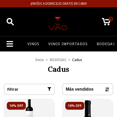
¡ENVÍOS A DOMICILIO GRATIS EN CABA!
0
VINOS
VINOS IMPORTADOS
BODEGAS
Inicio
>
BODEGAS
>
Cadus
Cadus
Filtrar
10% OFF
10% OFF