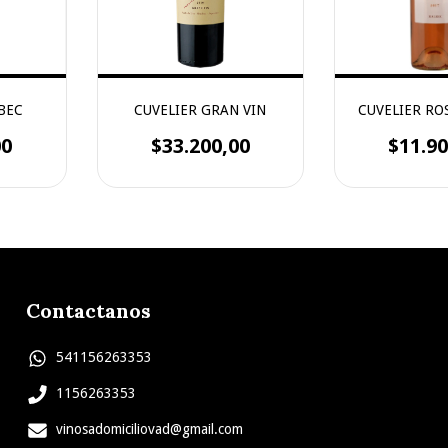
BEC
CUVELIER GRAN VIN
CUVELIER RO
00
$33.200,00
$11.90
Contactanos
541156263353
1156263353
vinosadomiciliovad@gmail.com