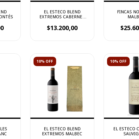
END
EL ESTECO BLEND
FINCAS N
ONTÉS
EXTREMOS CABERNET
MALB
SAUVIGNON
00
$13.200,00
$25.60
10% OFF
10% OFF
LES
EL ESTECO BLEND
EL ESTECO 
ANC
EXTREMOS MALBEC
SAUVI