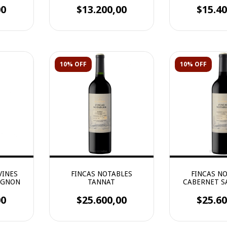
00
$13.200,00
$15.40
10% OFF
10% OFF
VINES
FINCAS NOTABLES
FINCAS N
IGNON
TANNAT
CABERNET S
00
$25.600,00
$25.60