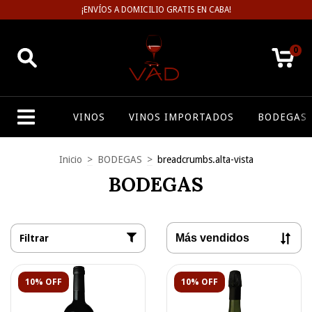
¡ENVÍOS A DOMICILIO GRATIS EN CABA!
0
VINOS
VINOS IMPORTADOS
BODEGAS
Inicio
>
BODEGAS
>
breadcrumbs.alta-vista
BODEGAS
Filtrar
10% OFF
10% OFF